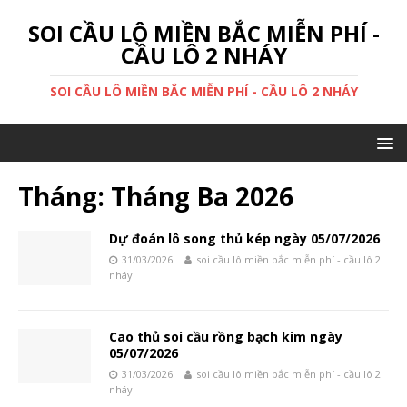
SOI CẦU LÔ MIỀN BẮC MIỄN PHÍ -
CẦU LÔ 2 NHÁY
SOI CẦU LÔ MIỀN BẮC MIỄN PHÍ - CẦU LÔ 2 NHÁY
Tháng:
Tháng Ba 2026
Dự đoán lô song thủ kép ngày 05/07/2026
31/03/2026
soi cầu lô miền bắc miễn phí - cầu lô 2
nháy
Cao thủ soi cầu rồng bạch kim ngày
05/07/2026
31/03/2026
soi cầu lô miền bắc miễn phí - cầu lô 2
nháy