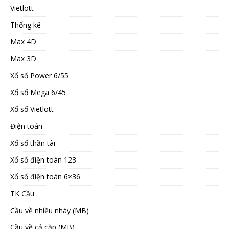
Vietlott
Thống kê
Max 4D
Max 3D
Xổ số Power 6/55
Xổ số Mega 6/45
Xổ số Vietlott
Điện toán
Xổ số thần tài
Xổ số điện toán 123
Xổ số điện toán 6×36
TK Cầu
Cầu về nhiều nháy (MB)
Cầu về cả cặp (MB)