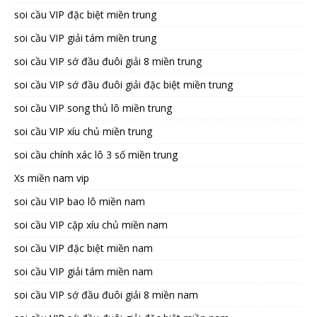
soi cầu VIP đặc biệt miền trung
soi cầu VIP giải tám miền trung
soi cầu VIP sớ đầu đuôi giải 8 miền trung
soi cầu VIP sớ đầu đuôi giải đặc biệt miền trung
soi cầu VIP song thủ lô miền trung
soi cầu VIP xíu chủ miền trung
soi cầu chính xác lô 3 số miền trung
Xs miền nam vip
soi cầu VIP bao lô miền nam
soi cầu VIP cặp xíu chủ miền nam
soi cầu VIP đặc biệt miền nam
soi cầu VIP giải tám miền nam
soi cầu VIP sớ đầu đuôi giải 8 miền nam