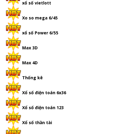
xổ số vietlott
Xo so mega 6/45
xổ số Power 6/55
Max 3D
Max 4D
Thống kê
Xổ số điện toán 6x36
Xổ số điện toán 123
Xổ số thần tài