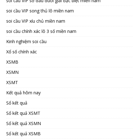
soi cầu VIP sớ đầu đuôi giải đặc biệt miền nam
soi cầu VIP song thủ lô miền nam
soi cầu VIP xíu chủ miền nam
soi cầu chính xác lô 3 số miền nam
Kinh nghiệm soi cầu
Xổ số chính xác
XSMB
XSMN
XSMT
Kết quả hôm nay
Sổ kết quả
Sổ kết quả XSMT
Sổ kết quả XSMN
Sổ kết quả XSMB