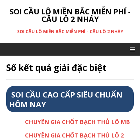
SOI CẦU LÔ MIỀN BẮC MIỄN PHÍ -
CẦU LÔ 2 NHÁY
SOI CẦU LÔ MIỀN BẮC MIỄN PHÍ - CẦU LÔ 2 NHÁY
Số kết quả giải đặc biệt
SOI CẦU CAO CẤP SIÊU CHUẨN
HÔM NAY
CHUYÊN GIA CHỐT BẠCH THỦ LÔ MB
CHUYÊN GIA CHỐT BẠCH THỦ LÔ 2