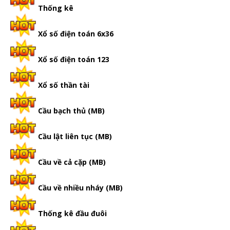
Thống kê
Xổ số điện toán 6x36
Xổ số điện toán 123
Xổ số thần tài
Cầu bạch thủ (MB)
Cầu lật liên tục (MB)
Cầu về cả cặp (MB)
Cầu về nhiều nháy (MB)
Thống kê đầu đuôi