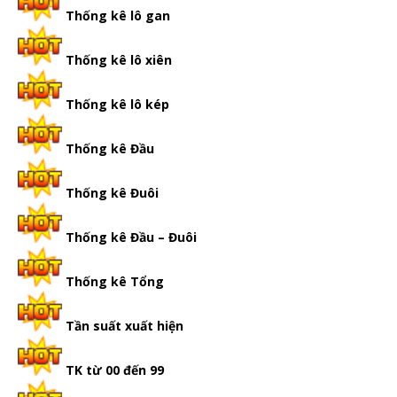
Thống kê lô gan
Thống kê lô xiên
Thống kê lô kép
Thống kê Đầu
Thống kê Đuôi
Thống kê Đầu – Đuôi
Thống kê Tổng
Tần suất xuất hiện
TK từ 00 đến 99