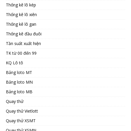
Thống kê lô kép
Thống kê lô xiên
Thống kê lô gan
Thống kê đầu đuôi
Tần suất xuất hiện
TK từ 00 đến 99
KQ Lô tô
Bảng loto MT
Bảng loto MN
Bảng loto MB
Quay thử
Quay thử Vietlott
Quay thử XSMT
Quay thử XSMN