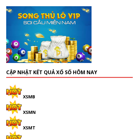
CẬP NHẬT KẾT QUẢ XỔ SỐ HÔM NAY
XSMB
XSMN
XSMT