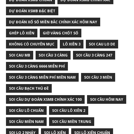
DỰ ĐOÁN XSMB ĐẶC BIỆT
DỰ ĐOÁN XỔ SỐ MIỀN BẮC CHÍNH XÁC HÔM NAY
GHÉP LÔ XIÊN
GIỜ VÀNG CHỐT SỐ
KHÔNG CÓ CHUYÊN MỤC
LÔ XIÊN 3
SOI CAU LO DE
SOI CAU MB
SOI CẦU 3 CÀNG
SOI CẦU 3 CÀNG 247
SOI CẦU 3 CÀNG 6666 MIỄN PHÍ
SOI CẦU 3 CÀNG MIỄN PHÍ MIỀN NAM
SOI CẦU 3 MIỀN
SOI CẦU BẠCH THỦ ĐỀ
SOI CẦU DỰ ĐOÁN XSMB CHÍNH XÁC 100
SOI CẦU HÔM NAY
SOI CẦU LÔ CHUẨN
SOI CẦU LÔ XIÊN 2
SOI CẦU MIỀN NAM
SOI CẦU MIỀN TRUNG
SOI LO 2 NHÁY
SOI LÔ XIÊN
SOI LÔ XIÊN CHUẨN