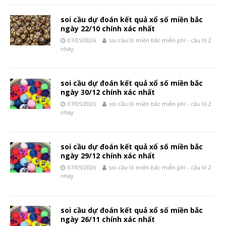
soi cầu dự đoán kết quả xổ số miền bắc
ngày 22/10 chính xác nhất
07/05/2026
soi cầu lô miền bắc miễn phí - cầu lô 2
nháy
soi cầu dự đoán kết quả xổ số miền bắc
ngày 30/12 chính xác nhất
07/05/2026
soi cầu lô miền bắc miễn phí - cầu lô 2
nháy
soi cầu dự đoán kết quả xổ số miền bắc
ngày 29/12 chính xác nhất
07/05/2026
soi cầu lô miền bắc miễn phí - cầu lô 2
nháy
soi cầu dự đoán kết quả xổ số miền bắc
ngày 26/11 chính xác nhất