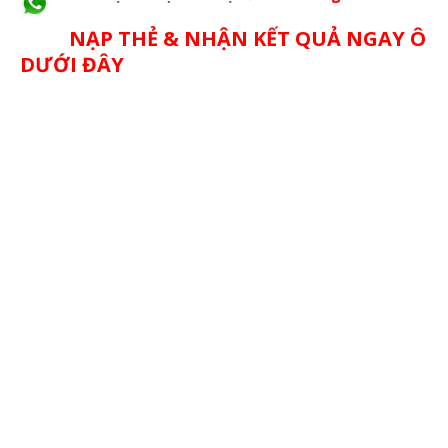
NẠP THẺ & NHẬN KẾT QUẢ NGAY Ô
DƯỚI ĐÂY