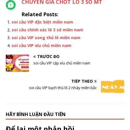
CHUYÊN GIA CHỐT LÔ 3 SỐ MT
Related Posts:
soi cầu VIP đặc biệt miền nam
soi cầu chính xác lô 3 số miền nam
soi cầu VIP song thủ lô miền nam
soi cầu VIP xíu chủ miền nam
TRƯỚC ĐÓ
soi cầu VIP cặp xíu chủ miền nam
TIẾP THEO
soi cầu VIP bạch thủ lô 2 nháy miền bắc
HÃY BÌNH LUẬN ĐẦU TIÊN
Để lại một phản hồi