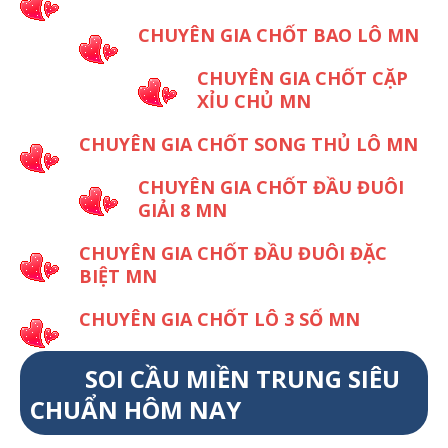
CHUYÊN GIA CHỐT BAO LÔ MN
CHUYÊN GIA CHỐT CẶP
XỈU CHỦ MN
CHUYÊN GIA CHỐT SONG THỦ LÔ MN
CHUYÊN GIA CHỐT ĐẦU ĐUÔI
GIẢI 8 MN
CHUYÊN GIA CHỐT ĐẦU ĐUÔI ĐẶC
BIỆT MN
CHUYÊN GIA CHỐT LÔ 3 SỐ MN
SOI CẦU MIỀN TRUNG SIÊU
CHUẨN HÔM NAY