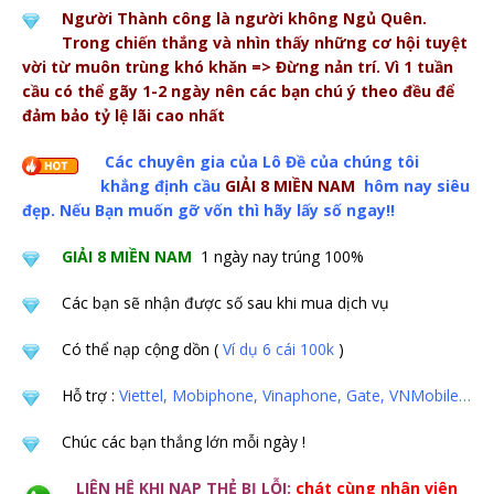
Người Thành công là người không Ngủ Quên.
Trong chiến thắng và nhìn thấy những cơ hội tuyệt
vời từ muôn trùng khó khăn => Đừng nản trí. Vì 1 tuần
cầu có thể gãy 1-2 ngày nên các bạn chú ý theo đều để
đảm bảo tỷ lệ lãi cao nhất
Các chuyên gia của Lô Đề của chúng tôi
khẳng định cầu
GIẢI 8 MIỀN NAM
hôm nay siêu
đẹp.
Nếu Bạn muốn gỡ vốn thì hãy lấy số ngay!!
GIẢI 8 MIỀN NAM
1 ngày nay trúng 100%
Các bạn sẽ nhận được số sau khi mua dịch vụ
Có thể nạp cộng dồn (
Ví dụ 6 cái 100k
)
Hỗ trợ :
Viettel, Mobiphone, Vinaphone, Gate, VNMobile…
Chúc các bạn thắng lớn mỗi ngày !
LIÊN HỆ KHI NẠP THẺ BỊ LỖI:
chát cùng nhân viên