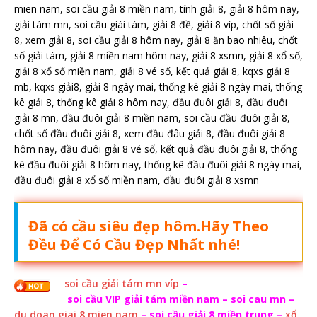
mien nam, soi cầu giải 8 miền nam, tính giải 8, giải 8 hôm nay,
giải tám mn, soi cầu giái tám, giải 8 đề, giải 8 víp, chốt số giải
8, xem giải 8, soi cầu giải 8 hôm nay, giải 8 ăn bao nhiêu, chốt
số giải tám, giải 8 miền nam hôm nay, giải 8 xsmn, giải 8 xổ số,
giải 8 xổ số miền nam, giải 8 vé số, kết quả giải 8, kqxs giải 8
mb, kqxs giải8, giải 8 ngày mai, thống kê giải 8 ngày mai, thống
kê giải 8, thống kê giải 8 hôm nay, đầu đuôi giải 8, đầu đuôi
giải 8 mn, đầu đuôi giải 8 miền nam, soi cầu đầu đuôi giải 8,
chốt số đầu đuôi giải 8, xem đầu đâu giải 8, đầu đuôi giải 8
hôm nay, đầu đuôi giải 8 vé số, kết quả đầu đuôi giải 8, thống
kê đầu đuôi giải 8 hôm nay, thống kê đầu đuôi giải 8 ngày mai,
đầu đuôi giải 8 xổ số miền nam, đầu đuôi giải 8 xsmn
Đã có cầu siêu đẹp hôm.Hãy Theo
Đều Để Có Cầu Đẹp Nhất nhé!
soi cầu giải tám mn víp
–
soi cầu VIP giải tám miền nam – soi cau mn –
du doan giai 8 mien nam
– soi cầu giải 8 miền trung –
xổ