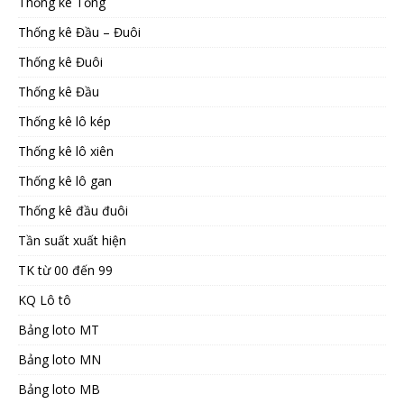
Thống kê Tổng
Thống kê Đầu – Đuôi
Thống kê Đuôi
Thống kê Đầu
Thống kê lô kép
Thống kê lô xiên
Thống kê lô gan
Thống kê đầu đuôi
Tần suất xuất hiện
TK từ 00 đến 99
KQ Lô tô
Bảng loto MT
Bảng loto MN
Bảng loto MB