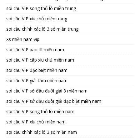
soi cầu VIP song thủ lô miền trung
soi cầu VIP xíu chủ miền trung
soi cầu chính xác lô 3 số miền trung
Xs miền nam vip
soi cầu VIP bao lô miền nam
soi cầu VIP cặp xíu chủ miền nam
soi cầu VIP đặc biệt miền nam
soi cầu VIP giải tám miền nam
soi cầu VIP sớ đầu đuôi giải 8 miền nam
soi cầu VIP sớ đầu đuôi giải đặc biệt miền nam
soi cầu VIP song thủ lô miền nam
soi cầu VIP xíu chủ miền nam
soi cầu chính xác lô 3 số miền nam