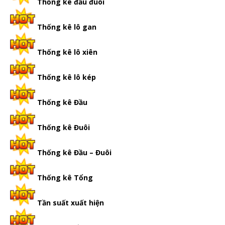
Thống kê đầu đuôi
Thống kê lô gan
Thống kê lô xiên
Thống kê lô kép
Thống kê Đầu
Thống kê Đuôi
Thống kê Đầu – Đuôi
Thống kê Tổng
Tần suất xuất hiện