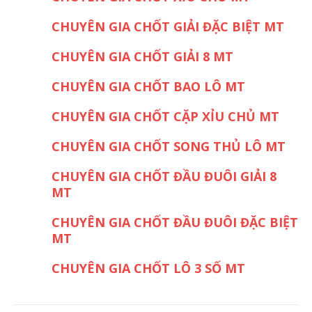
CHUYÊN GIA CHỐT GIẢI ĐẶC BIỆT MT
CHUYÊN GIA CHỐT GIẢI 8 MT
CHUYÊN GIA CHỐT BAO LÔ MT
CHUYÊN GIA CHỐT CẶP XỈU CHỦ MT
CHUYÊN GIA CHỐT SONG THỦ LÔ MT
CHUYÊN GIA CHỐT ĐẦU ĐUÔI GIẢI 8
MT
CHUYÊN GIA CHỐT ĐẦU ĐUÔI ĐẶC BIỆT
MT
CHUYÊN GIA CHỐT LÔ 3 SỐ MT