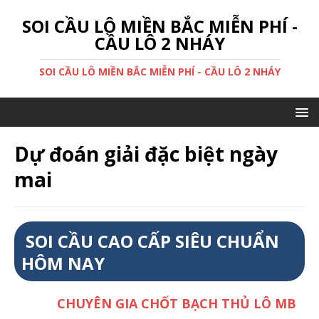
SOI CẦU LÔ MIỀN BẮC MIỄN PHÍ -
CẦU LÔ 2 NHÁY
SOI CẦU LÔ MIỀN BẮC MIỄN PHÍ - CẦU LÔ 2 NHÁY
Dự đoán giải đặc biệt ngày
mai
SOI CẦU CAO CẤP SIÊU CHUẨN
HÔM NAY
CHUYÊN GIA CHỐT BẠCH THỦ LÔ MB