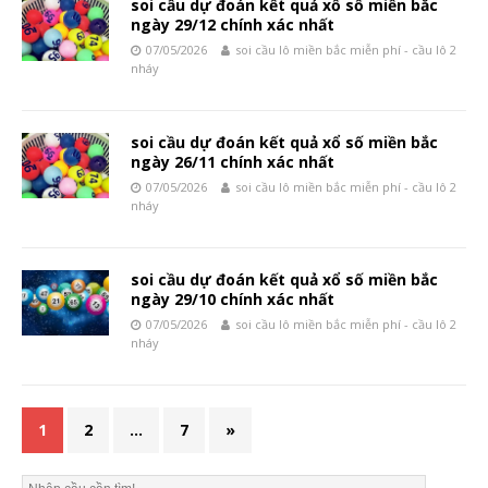
soi cầu dự đoán kết quả xổ số miền bắc
ngày 29/12 chính xác nhất
07/05/2026
soi cầu lô miền bắc miễn phí - cầu lô 2
nháy
soi cầu dự đoán kết quả xổ số miền bắc
ngày 26/11 chính xác nhất
07/05/2026
soi cầu lô miền bắc miễn phí - cầu lô 2
nháy
soi cầu dự đoán kết quả xổ số miền bắc
ngày 29/10 chính xác nhất
07/05/2026
soi cầu lô miền bắc miễn phí - cầu lô 2
nháy
1
2
…
7
»