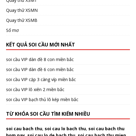
Quay thử XSMT
Quay thử XSMN
Quay thử XSMB
Sổ mơ
KẾT QUẢ SOI CẦU MỚI NHẤT
soi cầu VIP dàn đề 8 con miền bắc
soi cầu VIP dàn đề 6 con miền bắc
soi cầu VIP cặp 3 càng víp miền bắc
soi cầu VIP lô xiên 2 miền bắc
soi cầu VIP bạch thủ lô kép miền bắc
TỪ KHÓA SOI CẦU TÌM KIẾM NHIỀU
soi cau bach thu
,
soi cau lo bach thu
,
soi cau bach thu
hom nay
,
soi cau lo de bach thu
,
soi cau bach thu mien