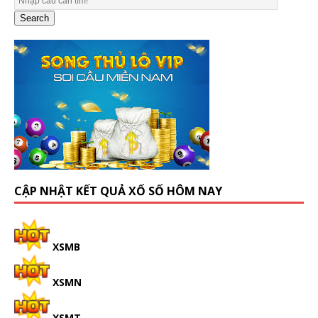
Search
CẬP NHẬT KẾT QUẢ XỔ SỐ HÔM NAY
XSMB
XSMN
XSMT