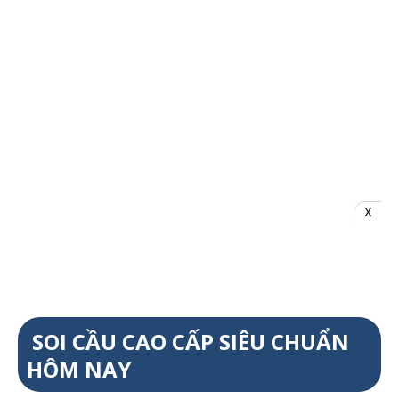
SOI CẦU CAO CẤP SIÊU CHUẨN
HÔM NAY