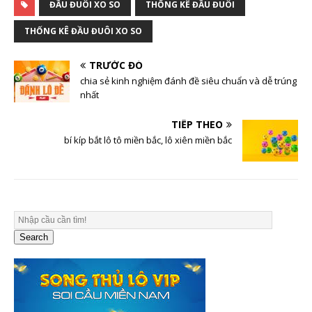
ĐẦU ĐUÔI XO SO
THỐNG KÊ ĐẦU ĐUÔI
THỐNG KÊ ĐẦU ĐUÔI XO SO
TRƯỚC ĐÓ
chia sẻ kinh nghiệm đánh đề siêu chuẩn và dễ trúng
nhất
TIẾP THEO
bí kíp bắt lô tô miền bắc, lô xiên miền bắc
Search