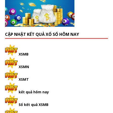
CẬP NHẬT KẾT QUẢ XỔ SỐ HÔM NAY
XSMB
XSMN
XSMT
kết quả hôm nay
Sổ kết quả XSMB