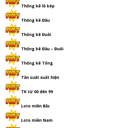
Thống kê lô kép
Thống kê Đầu
Thống kê Đuôi
Thống kê Đầu – Đuôi
Thống kê Tổng
Tần suất xuất hiện
TK từ 00 đến 99
Loto miền Bắc
Loto miền Nam