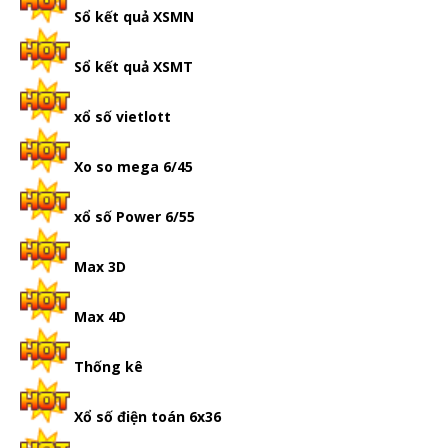
Sổ kết quả XSMN
Sổ kết quả XSMT
xổ số vietlott
Xo so mega 6/45
xổ số Power 6/55
Max 3D
Max 4D
Thống kê
Xổ số điện toán 6x36