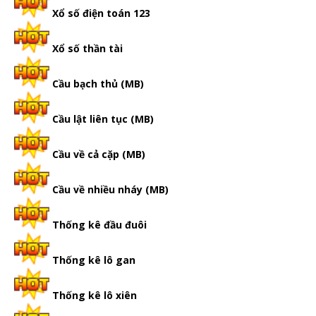
Xổ số điện toán 123
Xổ số thần tài
Cầu bạch thủ (MB)
Cầu lật liên tục (MB)
Cầu về cả cặp (MB)
Cầu về nhiều nháy (MB)
Thống kê đầu đuôi
Thống kê lô gan
Thống kê lô xiên