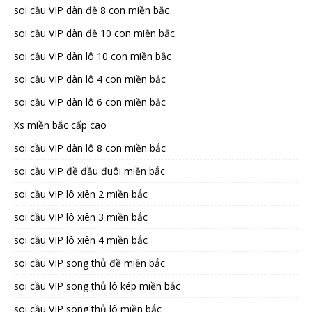
soi cầu VIP dàn đề 8 con miền bắc
soi cầu VIP dàn đề 10 con miền bắc
soi cầu VIP dàn lô 10 con miền bắc
soi cầu VIP dàn lô 4 con miền bắc
soi cầu VIP dàn lô 6 con miền bắc
Xs miền bắc cấp cao
soi cầu VIP dàn lô 8 con miền bắc
soi cầu VIP đề đầu đuôi miền bắc
soi cầu VIP lô xiên 2 miền bắc
soi cầu VIP lô xiên 3 miền bắc
soi cầu VIP lô xiên 4 miền bắc
soi cầu VIP song thủ đề miền bắc
soi cầu VIP song thủ lô kép miền bắc
soi cầu VIP song thủ lô miền bắc