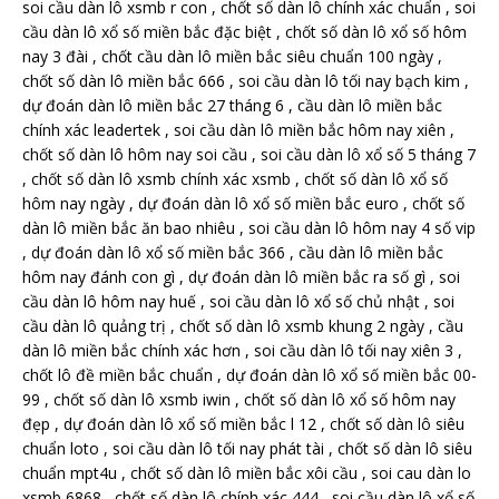
soi cầu dàn lô xsmb r con , chốt số dàn lô chính xác chuẩn , soi
cầu dàn lô xổ số miền bắc đặc biệt , chốt số dàn lô xổ số hôm
nay 3 đài , chốt cầu dàn lô miền bắc siêu chuẩn 100 ngày ,
chốt số dàn lô miền bắc 666 , soi cầu dàn lô tối nay bạch kim ,
dự đoán dàn lô miền bắc 27 tháng 6 , cầu dàn lô miền bắc
chính xác leadertek , soi cầu dàn lô miền bắc hôm nay xiên ,
chốt số dàn lô hôm nay soi cầu , soi cầu dàn lô xổ số 5 tháng 7
, chốt số dàn lô xsmb chính xác xsmb , chốt số dàn lô xổ số
hôm nay ngày , dự đoán dàn lô xổ số miền bắc euro , chốt số
dàn lô miền bắc ăn bao nhiêu , soi cầu dàn lô hôm nay 4 số vip
, dự đoán dàn lô xổ số miền bắc 366 , cầu dàn lô miền bắc
hôm nay đánh con gì , dự đoán dàn lô miền bắc ra số gì , soi
cầu dàn lô hôm nay huế , soi cầu dàn lô xổ số chủ nhật , soi
cầu dàn lô quảng trị , chốt số dàn lô xsmb khung 2 ngày , cầu
dàn lô miền bắc chính xác hơn , soi cầu dàn lô tối nay xiên 3 ,
chốt lô đề miền bắc chuẩn , dự đoán dàn lô xổ số miền bắc 00-
99 , chốt số dàn lô xsmb iwin , chốt số dàn lô xổ số hôm nay
đẹp , dự đoán dàn lô xổ số miền bắc l 12 , chốt số dàn lô siêu
chuẩn loto , soi cầu dàn lô tối nay phát tài , chốt số dàn lô siêu
chuẩn mpt4u , chốt số dàn lô miền bắc xôi cầu , soi cau dàn lo
xsmb 6868 , chốt số dàn lô chính xác 444 , soi cầu dàn lô xổ số