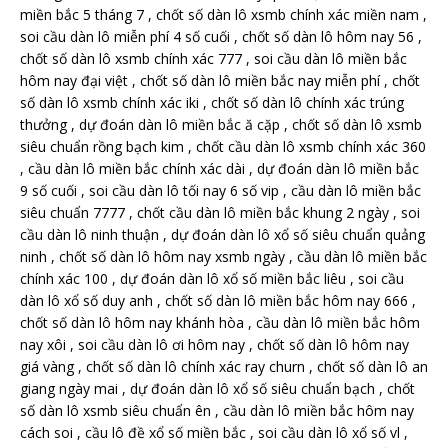
miền bắc 5 tháng 7 , chốt số dàn lô xsmb chính xác miền nam ,
soi cầu dàn lô miễn phí 4 số cuối , chốt số dàn lô hôm nay 56 ,
chốt số dàn lô xsmb chính xác 777 , soi cầu dàn lô miền bắc
hôm nay đại việt , chốt số dàn lô miền bắc nay miễn phí , chốt
số dàn lô xsmb chính xác iki , chốt số dàn lô chính xác trúng
thưởng , dự đoán dàn lô miền bắc ă cặp , chốt số dàn lô xsmb
siêu chuẩn rồng bạch kim , chốt cầu dàn lô xsmb chính xác 360
, cầu dàn lô miền bắc chính xác dài , dự đoán dàn lô miền bắc
9 số cuối , soi cầu dàn lô tối nay 6 số vip , cầu dàn lô miền bắc
siêu chuẩn 7777 , chốt cầu dàn lô miền bắc khung 2 ngày , soi
cầu dàn lô ninh thuận , dự đoán dàn lô xổ số siêu chuẩn quảng
ninh , chốt số dàn lô hôm nay xsmb ngày , cầu dàn lô miền bắc
chính xác 100 , dự đoán dàn lô xổ số miền bắc liêu , soi cầu
dàn lô xổ số duy anh , chốt số dàn lô miền bắc hôm nay 666 ,
chốt số dàn lô hôm nay khánh hòa , cầu dàn lô miền bắc hôm
nay xôi , soi cầu dàn lô ơi hôm nay , chốt số dàn lô hôm nay
giá vàng , chốt số dàn lô chính xác ray churn , chốt số dàn lô an
giang ngày mai , dự đoán dàn lô xổ số siêu chuẩn bạch , chốt
số dàn lô xsmb siêu chuẩn ên , cầu dàn lô miền bắc hôm nay
cách soi , cầu lô đề xổ số miền bắc , soi cầu dàn lô xổ số vl ,