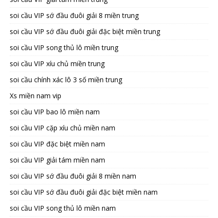
soi cầu VIP sớ đầu đuôi giải 8 miền trung
soi cầu VIP sớ đầu đuôi giải đặc biệt miền trung
soi cầu VIP song thủ lô miền trung
soi cầu VIP xíu chủ miền trung
soi cầu chính xác lô 3 số miền trung
Xs miền nam vip
soi cầu VIP bao lô miền nam
soi cầu VIP cặp xíu chủ miền nam
soi cầu VIP đặc biệt miền nam
soi cầu VIP giải tám miền nam
soi cầu VIP sớ đầu đuôi giải 8 miền nam
soi cầu VIP sớ đầu đuôi giải đặc biệt miền nam
soi cầu VIP song thủ lô miền nam