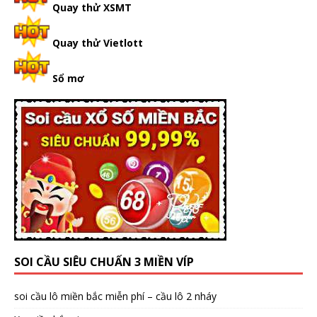
Quay thử XSMT
Quay thử Vietlott
Sổ mơ
SOI CẦU SIÊU CHUẨN 3 MIỀN VÍP
soi cầu lô miền bắc miễn phí – cầu lô 2 nháy