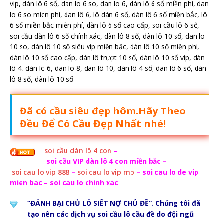
vip, dàn lô 6 số, dan lo 6 so, dan lo 6, dàn lô 6 số miền phí, dan
lo 6 so mien phi, dan lô 6, lô dàn 6 số, dàn lô 6 số miền bắc, lô
6 số miền bắc miễn phí, dàn lô 6 số cao cấp, soi cầu lô 6 số,
soi cầu dàn lô 6 số chính xác, dàn lô 8 số, dàn lô 10 số, dan lo
10 so, dàn lô 10 số siêu víp miền bắc, dàn lô 10 số miền phí,
dàn lô 10 số cao cấp, dàn lô trượt 10 số, dàn lô 10 số vip, dàn
lô 4, dàn lô 6, dàn lô 8, dàn lô 10, dàn lô 4 số, dàn lô 6 số, dàn
lô 8 số, dàn lô 10 số
Đã có cầu siêu đẹp hôm.Hãy Theo
Đều Để Có Cầu Đẹp Nhất nhé!
soi cầu dàn lô 4 con
–
soi cầu VIP dàn lô 4 con miền bắc –
soi cau lo vip 888
–
soi cau lo vip mb
– soi cau lo de vip
mien bac – soi cau lo chinh xac
“ĐÁNH BẠI CHỦ LÔ SIẾT NỢ CHỦ ĐỀ“. Chúng tôi đã
tạo nên các dịch vụ soi cầu lô cầu đề do đội ngũ