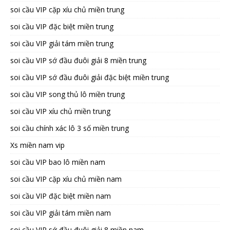
soi cầu VIP cặp xíu chủ miền trung
soi cầu VIP đặc biệt miền trung
soi cầu VIP giải tám miền trung
soi cầu VIP sớ đầu đuôi giải 8 miền trung
soi cầu VIP sớ đầu đuôi giải đặc biệt miền trung
soi cầu VIP song thủ lô miền trung
soi cầu VIP xíu chủ miền trung
soi cầu chính xác lô 3 số miền trung
Xs miền nam vip
soi cầu VIP bao lô miền nam
soi cầu VIP cặp xíu chủ miền nam
soi cầu VIP đặc biệt miền nam
soi cầu VIP giải tám miền nam
soi cầu VIP sớ đầu đuôi giải 8 miền nam