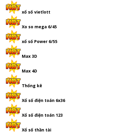
xổ số vietlott
Xo so mega 6/45
xổ số Power 6/55
Max 3D
Max 4D
Thống kê
Xổ số điện toán 6x36
Xổ số điện toán 123
Xổ số thần tài