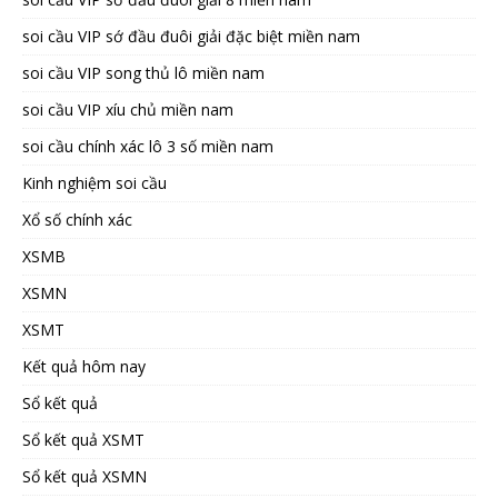
soi cầu VIP sớ đầu đuôi giải đặc biệt miền nam
soi cầu VIP song thủ lô miền nam
soi cầu VIP xíu chủ miền nam
soi cầu chính xác lô 3 số miền nam
Kinh nghiệm soi cầu
Xổ số chính xác
XSMB
XSMN
XSMT
Kết quả hôm nay
Sổ kết quả
Sổ kết quả XSMT
Sổ kết quả XSMN