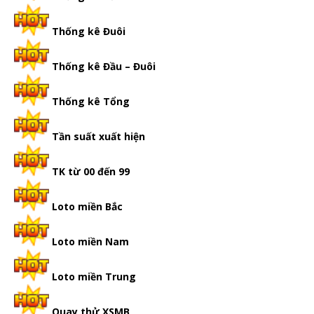
Thống kê Đuôi
Thống kê Đầu – Đuôi
Thống kê Tổng
Tần suất xuất hiện
TK từ 00 đến 99
Loto miền Bắc
Loto miền Nam
Loto miền Trung
Quay thử XSMB