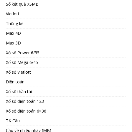
Sổ kết quả XSMB
Vietlott
Thống kê
Max 4D
Max 3D
Xổ số Power 6/55
Xổ số Mega 6/45
Xổ số Vietlott
Điện toán
Xổ số thần tài
Xổ số điện toán 123
Xổ số điện toán 6×36
TK Cầu
Cầu về nhiều nháy (MB)