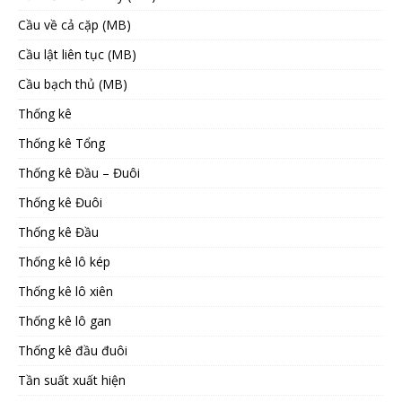
Cầu về cả cặp (MB)
Cầu lật liên tục (MB)
Cầu bạch thủ (MB)
Thống kê
Thống kê Tổng
Thống kê Đầu – Đuôi
Thống kê Đuôi
Thống kê Đầu
Thống kê lô kép
Thống kê lô xiên
Thống kê lô gan
Thống kê đầu đuôi
Tần suất xuất hiện