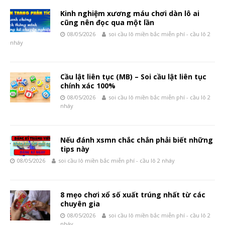
Kinh nghiệm xương máu chơi dàn lô ai
cũng nên đọc qua một lần
08/05/2026
soi cầu lô miền bắc miễn phí - cầu lô 2
nháy
Cầu lật liên tục (MB) – Soi cầu lật liên tục
chính xác 100%
08/05/2026
soi cầu lô miền bắc miễn phí - cầu lô 2
nháy
Nếu đánh xsmn chắc chắn phải biết những
tips này
08/05/2026
soi cầu lô miền bắc miễn phí - cầu lô 2 nháy
8 mẹo chơi xổ số xuất trúng nhất từ các
chuyên gia
08/05/2026
soi cầu lô miền bắc miễn phí - cầu lô 2
nháy