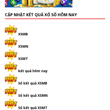
CẬP NHẬT KẾT QUẢ XỔ SỐ HÔM NAY
XSMB
XSMN
XSMT
kết quả hôm nay
Sổ kết quả XSMB
Sổ kết quả XSMN
Sổ kết quả XSMT