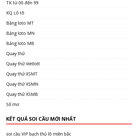
TK từ 00 đến 99
KQ Lô tô
Bảng loto MT
Bảng loto MN
Bảng loto MB
Quay thử
Quay thử Vietlott
Quay thử XSMT
Quay thử XSMN
Quay thử XSMB
Sổ mơ
KẾT QUẢ SOI CẦU MỚI NHẤT
soi cầu VIP bạch thủ lô miền bắc