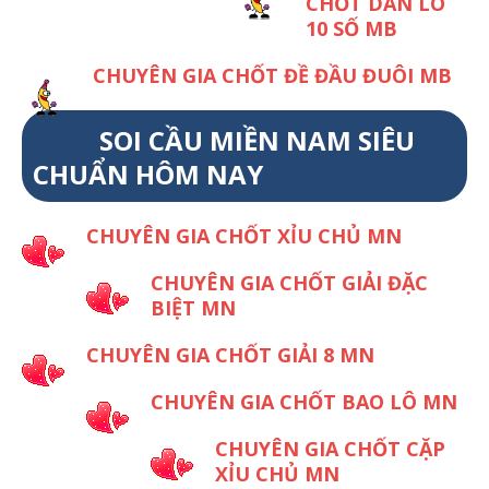
CHỐT DÀN LÔ
10 SỐ MB
CHUYÊN GIA CHỐT ĐỀ ĐẦU ĐUÔI MB
SOI CẦU MIỀN NAM SIÊU
CHUẨN HÔM NAY
CHUYÊN GIA CHỐT XỈU CHỦ MN
CHUYÊN GIA CHỐT GIẢI ĐẶC
BIỆT MN
CHUYÊN GIA CHỐT GIẢI 8 MN
CHUYÊN GIA CHỐT BAO LÔ MN
CHUYÊN GIA CHỐT CẶP
XỈU CHỦ MN