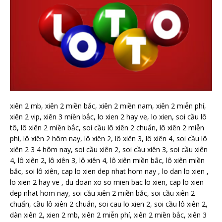
xiên 2 mb, xiên 2 miền bắc, xiên 2 miền nam, xiên 2 miễn phí,
xiên 2 vip, xiên 3 miền bắc, lo xien 2 hay ve, lo xien, soi cầu lô
tô, lô xiên 2 miền bắc, soi cầu lô xiên 2 chuẩn, lô xiên 2 miễn
phí, lô xiên 2 hôm nay, lô xiên 2, lô xiên 3, lô xiên 4, soi cầu lô
xiên 2 3 4 hôm nay, soi cầu xiên 2, soi cầu xiên 3, soi cầu xiên
4, lô xiên 2, lô xiên 3, lô xiên 4, lô xiên miền bắc, lô xiên miền
bắc, soi lô xiên, cap lo xien dep nhat hom nay , lo dan lo xien ,
lo xien 2 hay ve , du doan xo so mien bac lo xien, cap lo xien
dep nhat hom nay, soi cầu xiên 2 miền bắc, soi cầu xiên 2
chuẩn, cầu lô xiên 2 chuẩn, soi cau lo xien 2, soi cầu lô xiên 2,
dàn xiên 2, xien 2 mb, xiên 2 miễn phí, xiên 2 miền bắc, xiên 3