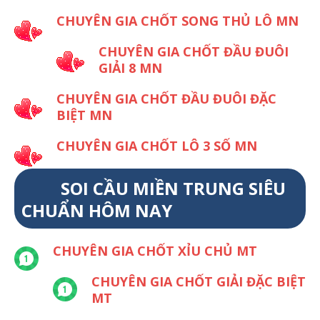
CHUYÊN GIA CHỐT SONG THỦ LÔ MN
CHUYÊN GIA CHỐT ĐẦU ĐUÔI
GIẢI 8 MN
CHUYÊN GIA CHỐT ĐẦU ĐUÔI ĐẶC
BIỆT MN
CHUYÊN GIA CHỐT LÔ 3 SỐ MN
SOI CẦU MIỀN TRUNG SIÊU
CHUẨN HÔM NAY
CHUYÊN GIA CHỐT XỈU CHỦ MT
CHUYÊN GIA CHỐT GIẢI ĐẶC BIỆT
MT