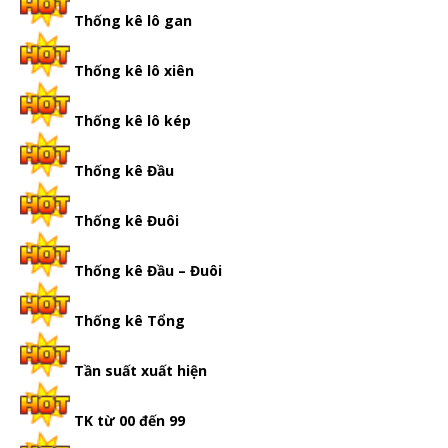
Thống kê lô gan
Thống kê lô xiên
Thống kê lô kép
Thống kê Đầu
Thống kê Đuôi
Thống kê Đầu – Đuôi
Thống kê Tổng
Tần suất xuất hiện
TK từ 00 đến 99