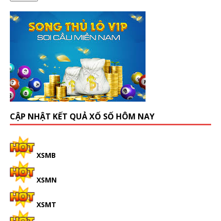
CẬP NHẬT KẾT QUẢ XỔ SỐ HÔM NAY
XSMB
XSMN
XSMT