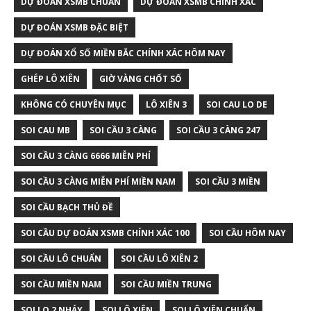
DỰ ĐOÁN XSMB CHUẨN
DỰ ĐOÁN XSMB CHÍNH XÁC
DỰ ĐOÁN XSMB ĐẶC BIỆT
DỰ ĐOÁN XỔ SỐ MIỀN BẮC CHÍNH XÁC HÔM NAY
GHÉP LÔ XIÊN
GIỜ VÀNG CHỐT SỐ
KHÔNG CÓ CHUYÊN MỤC
LÔ XIÊN 3
SOI CAU LO DE
SOI CAU MB
SOI CẦU 3 CÀNG
SOI CẦU 3 CÀNG 247
SOI CẦU 3 CÀNG 6666 MIỄN PHÍ
SOI CẦU 3 CÀNG MIỄN PHÍ MIỀN NAM
SOI CẦU 3 MIỀN
SOI CẦU BẠCH THỦ ĐỀ
SOI CẦU DỰ ĐOÁN XSMB CHÍNH XÁC 100
SOI CẦU HÔM NAY
SOI CẦU LÔ CHUẨN
SOI CẦU LÔ XIÊN 2
SOI CẦU MIỀN NAM
SOI CẦU MIỀN TRUNG
SOI LO 2 NHÁY
SOI LÔ XIÊN
SOI LÔ XIÊN CHUẨN