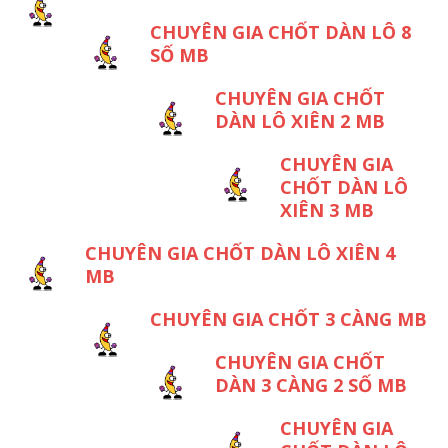
CHUYÊN GIA CHỐT DÀN LÔ 8
SỐ MB
CHUYÊN GIA CHỐT
DÀN LÔ XIÊN 2 MB
CHUYÊN GIA
CHỐT DÀN LÔ
XIÊN 3 MB
CHUYÊN GIA CHỐT DÀN LÔ XIÊN 4
MB
CHUYÊN GIA CHỐT 3 CÀNG MB
CHUYÊN GIA CHỐT
DÀN 3 CÀNG 2 SỐ MB
CHUYÊN GIA