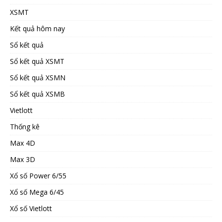
XSMT
Kết quả hôm nay
Sổ kết quả
Sổ kết quả XSMT
Sổ kết quả XSMN
Sổ kết quả XSMB
Vietlott
Thống kê
Max 4D
Max 3D
Xổ số Power 6/55
Xổ số Mega 6/45
Xổ số Vietlott