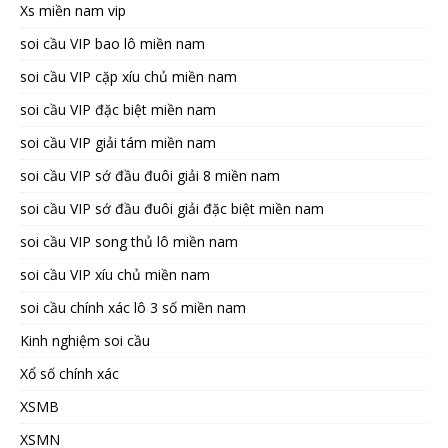
Xs miền nam vip
soi cầu VIP bao lô miền nam
soi cầu VIP cặp xíu chủ miền nam
soi cầu VIP đặc biệt miền nam
soi cầu VIP giải tám miền nam
soi cầu VIP sớ đầu đuôi giải 8 miền nam
soi cầu VIP sớ đầu đuôi giải đặc biệt miền nam
soi cầu VIP song thủ lô miền nam
soi cầu VIP xíu chủ miền nam
soi cầu chính xác lô 3 số miền nam
Kinh nghiệm soi cầu
Xổ số chính xác
XSMB
XSMN