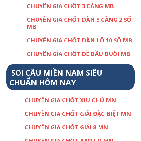
CHUYÊN GIA CHỐT 3 CÀNG MB
CHUYÊN GIA CHỐT DÀN 3 CÀNG 2 SỐ
MB
CHUYÊN GIA CHỐT DÀN LÔ 10 SỐ MB
CHUYÊN GIA CHỐT ĐỀ ĐẦU ĐUÔI MB
SOI CẦU MIỀN NAM SIÊU
CHUẨN HÔM NAY
CHUYÊN GIA CHỐT XỈU CHỦ MN
CHUYÊN GIA CHỐT GIẢI ĐẶC BIỆT MN
CHUYÊN GIA CHỐT GIẢI 8 MN
CHUYÊN GIA CHỐT BAO LÔ MN