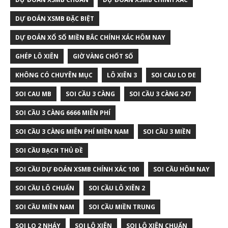
DỰ ĐOÁN XSMB ĐẶC BIỆT
DỰ ĐOÁN XỔ SỐ MIỀN BẮC CHÍNH XÁC HÔM NAY
GHÉP LÔ XIÊN
GIỜ VÀNG CHỐT SỐ
KHÔNG CÓ CHUYÊN MỤC
LÔ XIÊN 3
SOI CAU LO DE
SOI CAU MB
SOI CẦU 3 CÀNG
SOI CẦU 3 CÀNG 247
SOI CẦU 3 CÀNG 6666 MIỄN PHÍ
SOI CẦU 3 CÀNG MIỄN PHÍ MIỀN NAM
SOI CẦU 3 MIỀN
SOI CẦU BẠCH THỦ ĐỀ
SOI CẦU DỰ ĐOÁN XSMB CHÍNH XÁC 100
SOI CẦU HÔM NAY
SOI CẦU LÔ CHUẨN
SOI CẦU LÔ XIÊN 2
SOI CẦU MIỀN NAM
SOI CẦU MIỀN TRUNG
SOI LO 2 NHÁY
SOI LÔ XIÊN
SOI LÔ XIÊN CHUẨN