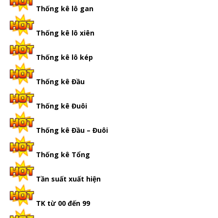
Thống kê lô gan
Thống kê lô xiên
Thống kê lô kép
Thống kê Đầu
Thống kê Đuôi
Thống kê Đầu – Đuôi
Thống kê Tổng
Tần suất xuất hiện
TK từ 00 đến 99