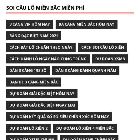
SOI CẦU LÔ MIỀN BẮC MIỄN PHÍ
3 CÀNG VIP HÔM NAY
BA CÀNG MIỀN BẮC HÔM NAY
BẢNG ĐẶC BIỆT NĂM 2021
CÁCH BẮT LÔ CHUẨN THEO NGÀY
CÁCH SOI CẦU LÔ XIÊN
CÁCH ĐÁNH LÔ NGÀY NÀO CŨNG TRÚNG
DU DOAN XSMB
DÀN 3 CÀNG 192 SỐ
DÀN 3 CÀNG ĐÁNH QUANH NĂM
DÀN DE 3 CÀNG MIỀN BẮC
DỰ ĐOÁN GIẢI ĐẶC BIỆT HÔM NAY
DỰ ĐOÁN GIẢI ĐẶC BIỆT NGÀY MAI
DỰ ĐOÁN KẾT QUẢ XỔ SỐ SIÊU CHÍNH XÁC HÔM NAY
DỰ ĐOÁN LÔ XIÊN 2
DỰ ĐOÁN LÔ XIÊN 4 MIỀN BẮC
DỰ ĐOÁN XSMB CHUẨN
DỰ ĐOÁN XSMB CHÍNH XÁC