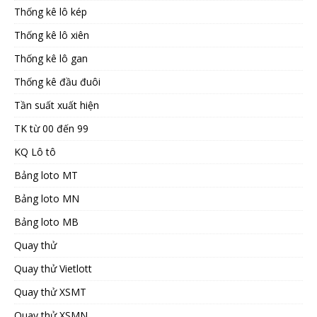
Thống kê lô kép
Thống kê lô xiên
Thống kê lô gan
Thống kê đầu đuôi
Tần suất xuất hiện
TK từ 00 đến 99
KQ Lô tô
Bảng loto MT
Bảng loto MN
Bảng loto MB
Quay thử
Quay thử Vietlott
Quay thử XSMT
Quay thử XSMN