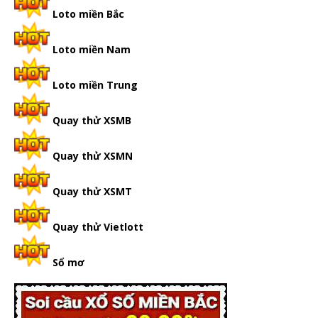
Loto miền Bắc
Loto miền Nam
Loto miền Trung
Quay thử XSMB
Quay thử XSMN
Quay thử XSMT
Quay thử Vietlott
Sổ mơ