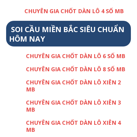
CHUYÊN GIA CHỐT DÀN LÔ 4 SỐ MB
SOI CẦU MIỀN BẮC SIÊU CHUẨN
HÔM NAY
CHUYÊN GIA CHỐT DÀN LÔ 6 SỐ MB
CHUYÊN GIA CHỐT DÀN LÔ 8 SỐ MB
CHUYÊN GIA CHỐT DÀN LÔ XIÊN 2
MB
CHUYÊN GIA CHỐT DÀN LÔ XIÊN 3
MB
CHUYÊN GIA CHỐT DÀN LÔ XIÊN 4
MB