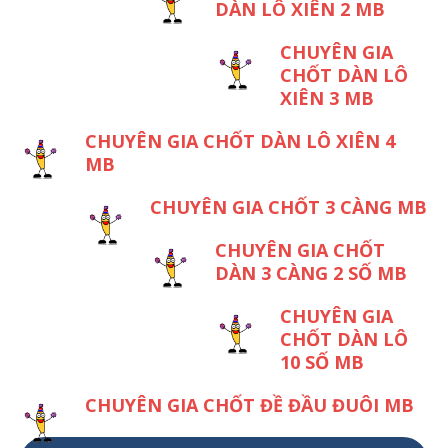
DÀN LÔ XIÊN 2 MB
CHUYÊN GIA
CHỐT DÀN LÔ
XIÊN 3 MB
CHUYÊN GIA CHỐT DÀN LÔ XIÊN 4
MB
CHUYÊN GIA CHỐT 3 CÀNG MB
CHUYÊN GIA CHỐT
DÀN 3 CÀNG 2 SỐ MB
CHUYÊN GIA
CHỐT DÀN LÔ
10 SỐ MB
CHUYÊN GIA CHỐT ĐỀ ĐẦU ĐUÔI MB