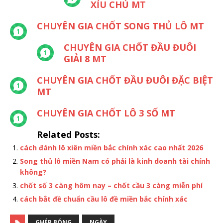
XỈU CHỦ MT
CHUYÊN GIA CHỐT SONG THỦ LÔ MT
CHUYÊN GIA CHỐT ĐẦU ĐUÔI
GIẢI 8 MT
CHUYÊN GIA CHỐT ĐẦU ĐUÔI ĐẶC BIỆT
MT
CHUYÊN GIA CHỐT LÔ 3 SỐ MT
Related Posts:
cách đánh lô xiên miền bắc chính xác cao nhất 2026
Song thủ lô miền Nam có phải là kinh doanh tài chính
không?
chốt số 3 càng hôm nay – chốt cầu 3 càng miễn phí
cách bắt đề chuẩn cầu lô đề miền bắc chính xác
GHÉP BÓNG
NGÀY