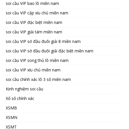
soi cầu VIP bao lô miền nam
soi cầu VIP cặp xíu chủ miền nam
soi cầu VIP đặc biệt miền nam
soi cầu VIP giải tám miền nam
soi cầu VIP sớ đầu đuôi giải 8 miền nam
soi cầu VIP sớ đầu đuôi giải đặc biệt miền nam
soi cầu VIP song thủ lô miền nam
soi cầu VIP xíu chủ miền nam
soi cầu chính xác lô 3 số miền nam
Kinh nghiệm soi cầu
Xổ số chính xác
XSMB
XSMN
XSMT