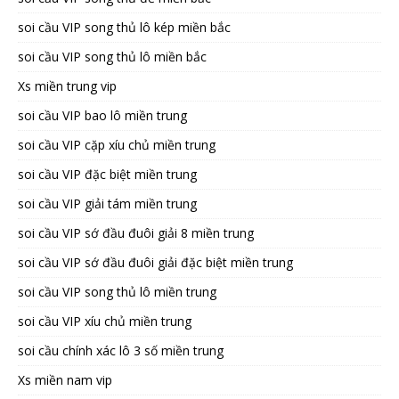
soi cầu VIP song thủ lô kép miền bắc
soi cầu VIP song thủ lô miền bắc
Xs miền trung vip
soi cầu VIP bao lô miền trung
soi cầu VIP cặp xíu chủ miền trung
soi cầu VIP đặc biệt miền trung
soi cầu VIP giải tám miền trung
soi cầu VIP sớ đầu đuôi giải 8 miền trung
soi cầu VIP sớ đầu đuôi giải đặc biệt miền trung
soi cầu VIP song thủ lô miền trung
soi cầu VIP xíu chủ miền trung
soi cầu chính xác lô 3 số miền trung
Xs miền nam vip