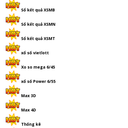
Sổ kết quả XSMB
Sổ kết quả XSMN
Sổ kết quả XSMT
xổ số vietlott
Xo so mega 6/45
xổ số Power 6/55
Max 3D
Max 4D
Thống kê