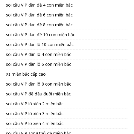
soi cầu VIP dàn đề 4 con miền bắc
soi cầu VIP dàn đề 6 con miền bắc
soi cầu VIP dàn đề 8 con miền bắc
soi cầu VIP dàn đề 10 con miền bắc
soi cầu VIP dàn lô 10 con miền bắc
soi cầu VIP dàn lô 4 con miền bắc
soi cầu VIP dàn lô 6 con miền bắc
Xs miền bắc cấp cao
soi cầu VIP dàn lô 8 con miền bắc
soi cầu VIP đề đầu đuôi miền bắc
soi cầu VIP lô xiên 2 miền bắc
soi cầu VIP lô xiên 3 miền bắc
soi cầu VIP lô xiên 4 miền bắc
soi cầu VIP song thủ đề miền bắc