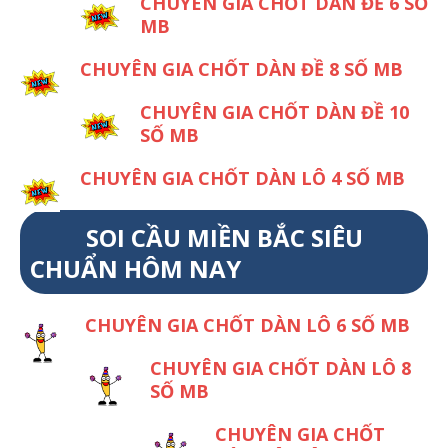
CHUYÊN GIA CHỐT DÀN ĐỀ 6 SỐ
MB
CHUYÊN GIA CHỐT DÀN ĐỀ 8 SỐ MB
CHUYÊN GIA CHỐT DÀN ĐỀ 10
SỐ MB
CHUYÊN GIA CHỐT DÀN LÔ 4 SỐ MB
SOI CẦU MIỀN BẮC SIÊU
CHUẨN HÔM NAY
CHUYÊN GIA CHỐT DÀN LÔ 6 SỐ MB
CHUYÊN GIA CHỐT DÀN LÔ 8
SỐ MB
CHUYÊN GIA CHỐT