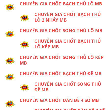
CHUYÊN GIA CHỐT BẠCH THỦ LÔ MB
CHUYÊN GIA CHỐT BẠCH THỦ
LÔ 2 NHÁY MB
CHUYÊN GIA CHỐT SONG THỦ LÔ MB
CHUYÊN GIA CHỐT BẠCH THỦ
LÔ KÉP MB
CHUYÊN GIA CHỐT SONG THỦ LÔ KÉP
MB
CHUYÊN GIA CHỐT BẠCH THỦ ĐỀ MB
CHUYÊN GIA CHỐT SONG THỦ
ĐỀ MB
CHUYÊN GIA CHỐT DÀN ĐỀ 4 SỐ MB