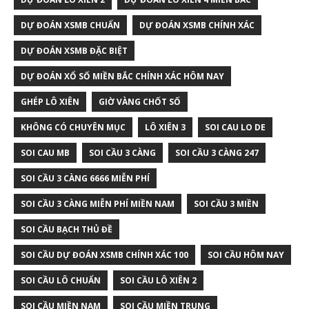
DỰ ĐOÁN XSMB CHUẨN
DỰ ĐOÁN XSMB CHÍNH XÁC
DỰ ĐOÁN XSMB ĐẶC BIỆT
DỰ ĐOÁN XỔ SỐ MIỀN BẮC CHÍNH XÁC HÔM NAY
GHÉP LÔ XIÊN
GIỜ VÀNG CHỐT SỐ
KHÔNG CÓ CHUYÊN MỤC
LÔ XIÊN 3
SOI CAU LO DE
SOI CAU MB
SOI CẦU 3 CÀNG
SOI CẦU 3 CÀNG 247
SOI CẦU 3 CÀNG 6666 MIỄN PHÍ
SOI CẦU 3 CÀNG MIỄN PHÍ MIỀN NAM
SOI CẦU 3 MIỀN
SOI CẦU BẠCH THỦ ĐỀ
SOI CẦU DỰ ĐOÁN XSMB CHÍNH XÁC 100
SOI CẦU HÔM NAY
SOI CẦU LÔ CHUẨN
SOI CẦU LÔ XIÊN 2
SOI CẦU MIỀN NAM
SOI CẦU MIỀN TRUNG