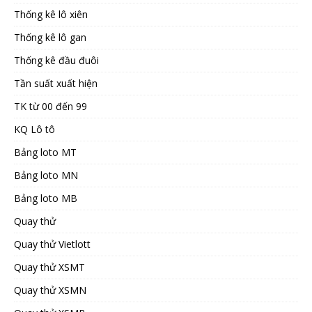
Thống kê lô xiên
Thống kê lô gan
Thống kê đầu đuôi
Tần suất xuất hiện
TK từ 00 đến 99
KQ Lô tô
Bảng loto MT
Bảng loto MN
Bảng loto MB
Quay thử
Quay thử Vietlott
Quay thử XSMT
Quay thử XSMN