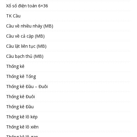
Xổ số điện toán 6×36
TK Cầu
Cầu về nhiều nháy (MB)
Cầu về cả cặp (MB)
Cầu lật liên tục (MB)
Cầu bạch thủ (MB)
Thống kê
Thống kê Tổng
Thống kê Đầu – Đuôi
Thống kê Đuôi
Thống kê Đầu
Thống kê lô kép
Thống kê lô xiên
Thống kê lô gan