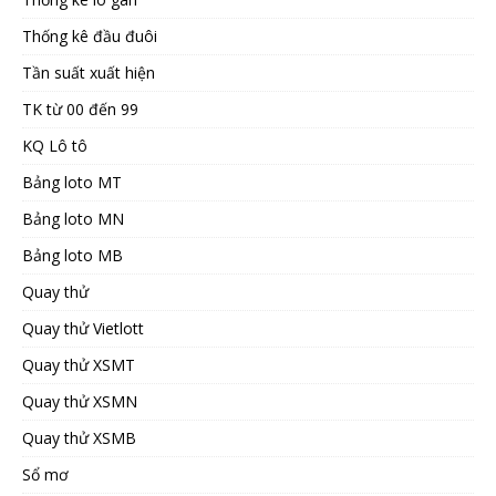
Thống kê đầu đuôi
Tần suất xuất hiện
TK từ 00 đến 99
KQ Lô tô
Bảng loto MT
Bảng loto MN
Bảng loto MB
Quay thử
Quay thử Vietlott
Quay thử XSMT
Quay thử XSMN
Quay thử XSMB
Sổ mơ