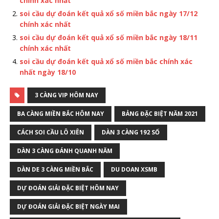
chính xác nhất
soi cầu dự đoán kết quả xổ số miền bắc ngày 17/12
chính xác nhất
soi cầu dự đoán kết quả xổ số miền bắc ngày 18/11
chính xác nhất
soi cầu dự đoán kết quả xổ số miền bắc chính xác
nhất ngày 18/10
3 CÀNG VIP HÔM NAY
BA CÀNG MIỀN BẮC HÔM NAY
BẢNG ĐẶC BIỆT NĂM 2021
CÁCH SOI CẦU LÔ XIÊN
DÀN 3 CÀNG 192 SỐ
DÀN 3 CÀNG ĐÁNH QUANH NĂM
DÀN DE 3 CÀNG MIỀN BẮC
DU DOAN XSMB
DỰ ĐOÁN GIẢI ĐẶC BIỆT HÔM NAY
DỰ ĐOÁN GIẢI ĐẶC BIỆT NGÀY MAI