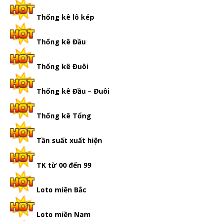
Thống kê lô kép
Thống kê Đầu
Thống kê Đuôi
Thống kê Đầu – Đuôi
Thống kê Tổng
Tần suất xuất hiện
TK từ 00 đến 99
Loto miền Bắc
Loto miền Nam