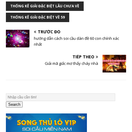
THỐNG KÊ GIẢI ĐẶC BIỆT LÂU CHƯA VỀ
THỐNG KÊ GIẢI ĐẶC BIỆT VỀ 59
TRƯỚC ĐÓ
hướng dẫn cách soi cầu dàn đề 60 con chính xác
nhất
TIẾP THEO
Giải mã giấc mơ thấy cháy nhà
Search