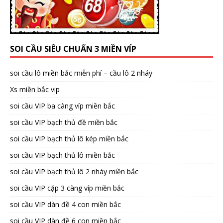
SOI CẦU SIÊU CHUẨN 3 MIỀN VÍP
soi cầu lô miền bắc miễn phí – cầu lô 2 nháy
Xs miền bắc vip
soi cầu VIP ba càng víp miền bắc
soi cầu VIP bạch thủ đề miền bắc
soi cầu VIP bạch thủ lô kép miền bắc
soi cầu VIP bạch thủ lô miền bắc
soi cầu VIP bạch thủ lô 2 nháy miền bắc
soi cầu VIP cặp 3 càng víp miền bắc
soi cầu VIP dàn đề 4 con miền bắc
soi cầu VIP dàn đề 6 con miền bắc