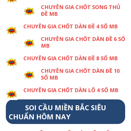
CHUYÊN GIA CHỐT SONG THỦ
ĐỀ MB
CHUYÊN GIA CHỐT DÀN ĐỀ 4 SỐ MB
CHUYÊN GIA CHỐT DÀN ĐỀ 6 SỐ
MB
CHUYÊN GIA CHỐT DÀN ĐỀ 8 SỐ MB
CHUYÊN GIA CHỐT DÀN ĐỀ 10
SỐ MB
CHUYÊN GIA CHỐT DÀN LÔ 4 SỐ MB
SOI CẦU MIỀN BẮC SIÊU
CHUẨN HÔM NAY