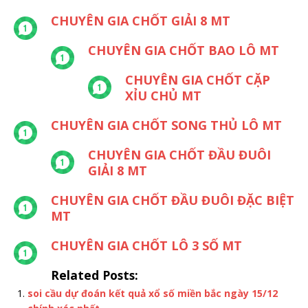
CHUYÊN GIA CHỐT GIẢI 8 MT
CHUYÊN GIA CHỐT BAO LÔ MT
CHUYÊN GIA CHỐT CẶP
XỈU CHỦ MT
CHUYÊN GIA CHỐT SONG THỦ LÔ MT
CHUYÊN GIA CHỐT ĐẦU ĐUÔI
GIẢI 8 MT
CHUYÊN GIA CHỐT ĐẦU ĐUÔI ĐẶC BIỆT
MT
CHUYÊN GIA CHỐT LÔ 3 SỐ MT
Related Posts:
soi cầu dự đoán kết quả xổ số miền bắc ngày 15/12