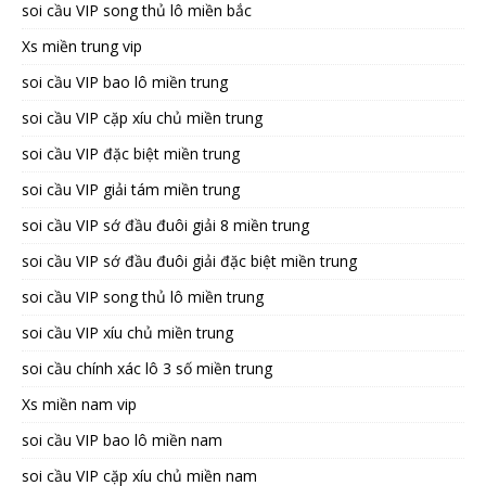
soi cầu VIP song thủ lô miền bắc
Xs miền trung vip
soi cầu VIP bao lô miền trung
soi cầu VIP cặp xíu chủ miền trung
soi cầu VIP đặc biệt miền trung
soi cầu VIP giải tám miền trung
soi cầu VIP sớ đầu đuôi giải 8 miền trung
soi cầu VIP sớ đầu đuôi giải đặc biệt miền trung
soi cầu VIP song thủ lô miền trung
soi cầu VIP xíu chủ miền trung
soi cầu chính xác lô 3 số miền trung
Xs miền nam vip
soi cầu VIP bao lô miền nam
soi cầu VIP cặp xíu chủ miền nam