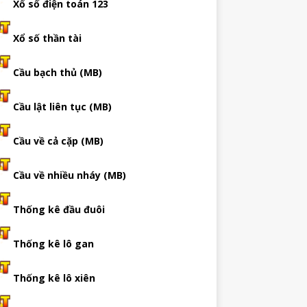
Xổ số điện toán 123
Xổ số thần tài
Cầu bạch thủ (MB)
Cầu lật liên tục (MB)
Cầu về cả cặp (MB)
Cầu về nhiều nháy (MB)
Thống kê đầu đuôi
Thống kê lô gan
Thống kê lô xiên