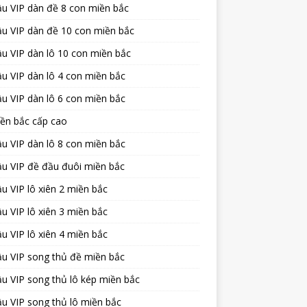
ầu VIP dàn đề 8 con miền bắc
ầu VIP dàn đề 10 con miền bắc
ầu VIP dàn lô 10 con miền bắc
ầu VIP dàn lô 4 con miền bắc
ầu VIP dàn lô 6 con miền bắc
ền bắc cấp cao
ầu VIP dàn lô 8 con miền bắc
ầu VIP đề đầu đuôi miền bắc
ầu VIP lô xiên 2 miền bắc
ầu VIP lô xiên 3 miền bắc
ầu VIP lô xiên 4 miền bắc
ầu VIP song thủ đề miền bắc
ầu VIP song thủ lô kép miền bắc
ầu VIP song thủ lô miền bắc