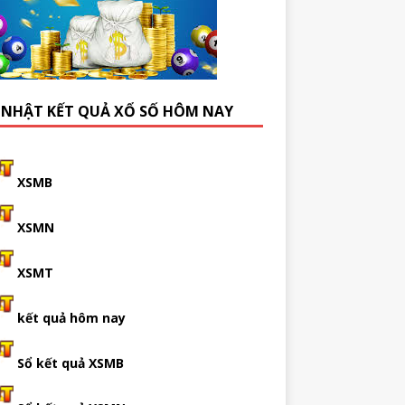
 NHẬT KẾT QUẢ XỔ SỐ HÔM NAY
XSMB
XSMN
XSMT
kết quả hôm nay
Sổ kết quả XSMB