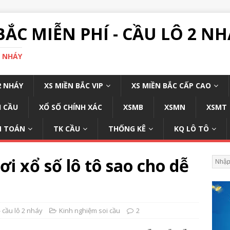
BẮC MIỄN PHÍ - CẦU LÔ 2 N
2 NHÁY
2 NHÁY
XS MIỀN BẮC VIP
XS MIỀN BẮC CẤP CAO
I CẦU
XỔ SỐ CHÍNH XÁC
XSMB
XSMN
XSMT
N TOÁN
TK CẦU
THỐNG KÊ
KQ LÔ TÔ
hơi xổ số lô tô sao cho dễ
- cầu lô 2 nháy
Kinh nghiệm soi cầu
2