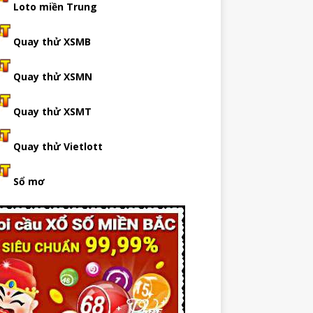
Loto miền Trung
Quay thử XSMB
Quay thử XSMN
Quay thử XSMT
Quay thử Vietlott
Sổ mơ