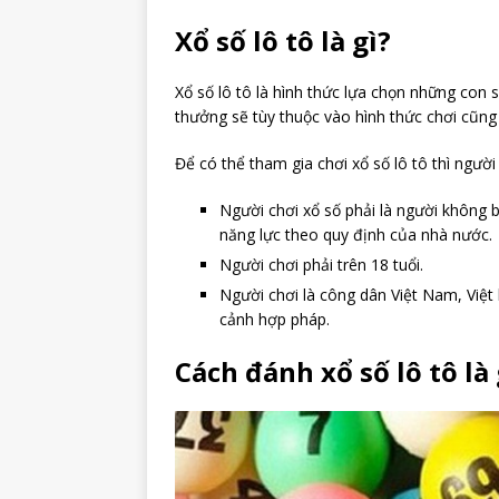
Xổ số lô tô là gì?
Xổ số lô tô là hình thức lựa chọn những con 
thưởng sẽ tùy thuộc vào hình thức chơi cũng 
Để có thể tham gia chơi xổ số lô tô thì ngườ
Người chơi xổ số phải là người không 
năng lực theo quy định của nhà nước.
Người chơi phải trên 18 tuổi.
Người chơi là công dân Việt Nam, Việ
cảnh hợp pháp.
Cách đánh xổ số lô tô là 