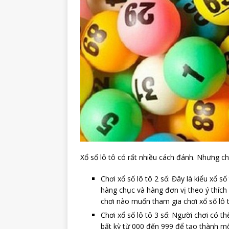
Xổ số lô tô có rất nhiều cách đánh. Nhưng c
Chơi xổ số lô tô 2 số: Đây là kiểu xổ s
hàng chục và hàng đơn vị theo ý thích
chơi nào muốn tham gia chơi xổ số lô t
Chơi xổ số lô tô 3 số: Người chơi có t
bất kỳ từ 000 đến 999 để tạo thành mộ