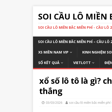
SOI CẦU LÔ MIỀN 
SOI CẦU LÔ MIỀN BẮC MIỄN PHÍ - CẦU LÔ 
SOI CẦU LÔ MIỀN BẮC MIỄN PHÍ – CẦU LÔ 
XS MIỀN NAM VIP
KINH NGHIỆM SO
SỔ KẾT QUẢ
VIETLOTT
ĐIỆ
xổ số lô tô là gì? c
thắng
03/03/2026
soi cầu lô miền bắc miễn phí 