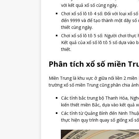
với kết quả xổ số cùng ngày.
Chơi xổ số lô tô 4 số: Đối với loại xổ 
đến 9999 và để tạo thành một dãy số 
thiết cùng ngày.
Chơi xổ số lô tô 5 số: Người chơi thực
Kết quả của xổ số lô tô 5 số dựa vào 
thiết.
Phân tích xổ số miền Tr
Miền Trung là khu vực ở giữa nối liền 2 miền 
trường xổ số miền Trung cũng phân chia ảnh
Các tỉnh bắc trung bộ Thanh Hóa, Nghệ
kiến thiết miền Bắc, dựa vào kết quả 
Các tỉnh từ Quảng Bình đến Ninh Thuận
thực hiện quy trình quay số giống xổ 