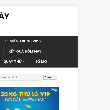
HÁY
XS MIỀN TRUNG VIP
KẾT QUẢ HÔM NAY
QUAY THỬ
SỔ MƠ
Search