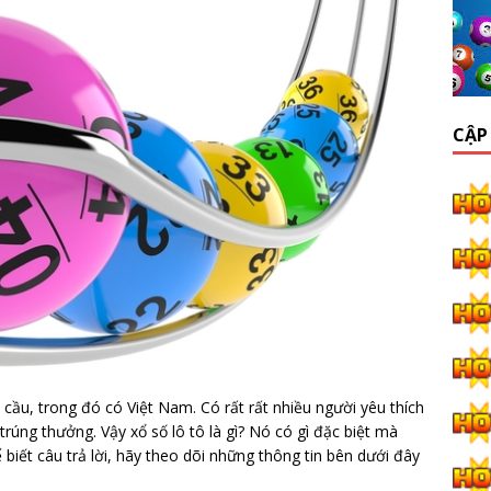
CẬP
n cầu, trong đó có Việt Nam. Có rất rất nhiều người yêu thích
rúng thưởng. Vậy xổ số lô tô là gì? Nó có gì đặc biệt mà
biết câu trả lời, hãy theo dõi những thông tin bên dưới đây