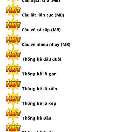
Cầu bạch thủ (MB)
Cầu lật liên tục (MB)
Cầu về cả cặp (MB)
Cầu về nhiều nháy (MB)
Thống kê đầu đuôi
Thống kê lô gan
Thống kê lô xiên
Thống kê lô kép
Thống kê Đầu