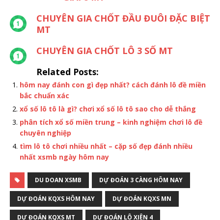
CHUYÊN GIA CHỐT ĐẦU ĐUÔI ĐẶC BIỆT
MT
CHUYÊN GIA CHỐT LÔ 3 SỐ MT
Related Posts:
hôm nay đánh con gì đẹp nhất? cách đánh lô đề miền
bắc chuẩn xác
xổ số lô tô là gì? chơi xổ số lô tô sao cho dễ thắng
phân tích xổ số miền trung – kinh nghiệm chơi lô đề
chuyên nghiệp
tìm lô tô chơi nhiều nhất – cặp số đẹp đánh nhiều
nhất xsmb ngày hôm nay
DU DOAN XSMB
DỰ ĐOÁN 3 CÀNG HÔM NAY
DỰ ĐOÁN KQXS HÔM NAY
DỰ ĐOÁN KQXS MN
DỰ ĐOÁN KQXS MT
DỰ ĐOÁN LÔ XIÊN 4