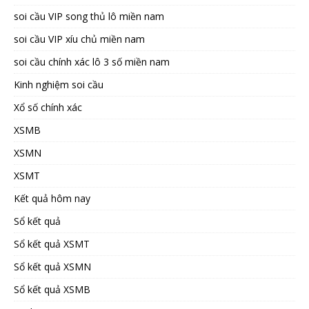
soi cầu VIP song thủ lô miền nam
soi cầu VIP xíu chủ miền nam
soi cầu chính xác lô 3 số miền nam
Kinh nghiệm soi cầu
Xổ số chính xác
XSMB
XSMN
XSMT
Kết quả hôm nay
Sổ kết quả
Sổ kết quả XSMT
Sổ kết quả XSMN
Sổ kết quả XSMB