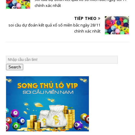
chính xác nhất
TIẾP THEO
soi cầu dự đoán kết quả xổ số miền bắc ngày 28/11
chính xác nhất
Search