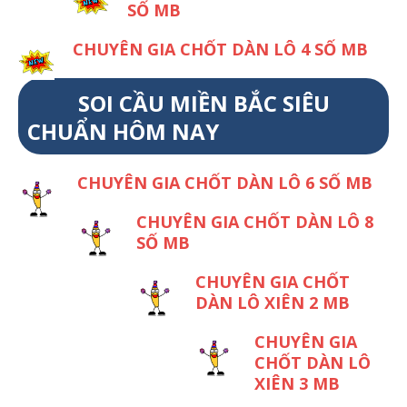
SỐ MB
CHUYÊN GIA CHỐT DÀN LÔ 4 SỐ MB
SOI CẦU MIỀN BẮC SIÊU
CHUẨN HÔM NAY
CHUYÊN GIA CHỐT DÀN LÔ 6 SỐ MB
CHUYÊN GIA CHỐT DÀN LÔ 8
SỐ MB
CHUYÊN GIA CHỐT
DÀN LÔ XIÊN 2 MB
CHUYÊN GIA
CHỐT DÀN LÔ
XIÊN 3 MB