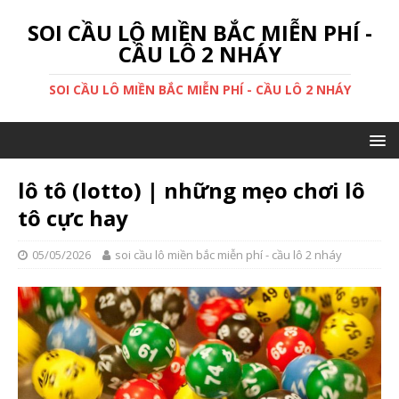
SOI CẦU LÔ MIỀN BẮC MIỄN PHÍ -
CẦU LÔ 2 NHÁY
SOI CẦU LÔ MIỀN BẮC MIỄN PHÍ - CẦU LÔ 2 NHÁY
lô tô (lotto) | những mẹo chơi lô
tô cực hay
05/05/2026
soi cầu lô miền bắc miễn phí - cầu lô 2 nháy