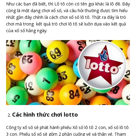
Như các bạn đã biết, thì Lô tô còn có tên gọi khác là lô đề. Đây
cũng là một dạng chơi xổ số, và câu hỏi thường được tìm hiểu
nhất gần đây chính là cách chơi xổ số lô tô. Thật ra đây là trò
chơi mà trong kết quả trò chơi lô tô sẽ luôn dựa vào kết quả
của xổ số hằng ngày.
Các hình thức chơi lotto
Công ty xổ số sẽ phát hành phiếu Xổ số lô tô 2 con, xổ số lô tô
3 con. Phiếu sổ xố sẽ gồm 2 phần cuống vé và thân vé. Tham