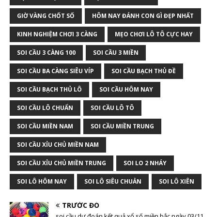
GIỜ VÀNG CHỐT SỐ
HÔM NAY ĐÁNH CON GÌ ĐẸP NHẤT
KINH NGHIỆM CHƠI 3 CÀNG
MẸO CHƠI LÔ TÔ CỰC HAY
SOI CẦU 3 CÀNG 100
SOI CẦU 3 MIỀN
SOI CẦU BA CÀNG SIÊU VÍP
SOI CẦU BẠCH THỦ ĐỀ
SOI CẦU BẠCH THỦ LÔ
SOI CẦU HÔM NAY
SOI CẦU LÔ CHUẨN
SOI CẦU LÔ TÔ
SOI CẦU MIỀN NAM
SOI CẦU MIỀN TRUNG
SOI CẦU XỈU CHỦ MIỀN NAM
SOI CẦU XỈU CHỦ MIỀN TRUNG
SOI LO 2 NHÁY
SOI LÔ HÔM NAY
SOI LÔ SIÊU CHUẢN
SOI LÔ XIÊN
TRƯỚC ĐÓ
soi cầu dự đoán kết quả xổ số miền bắc ngày 03/11