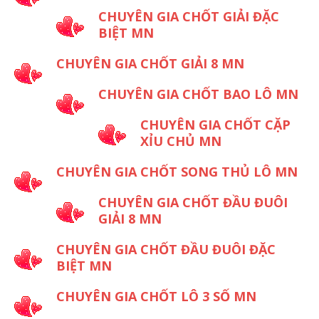
CHUYÊN GIA CHỐT GIẢI ĐẶC
BIỆT MN
CHUYÊN GIA CHỐT GIẢI 8 MN
CHUYÊN GIA CHỐT BAO LÔ MN
CHUYÊN GIA CHỐT CẶP
XỈU CHỦ MN
CHUYÊN GIA CHỐT SONG THỦ LÔ MN
CHUYÊN GIA CHỐT ĐẦU ĐUÔI
GIẢI 8 MN
CHUYÊN GIA CHỐT ĐẦU ĐUÔI ĐẶC
BIỆT MN
CHUYÊN GIA CHỐT LÔ 3 SỐ MN